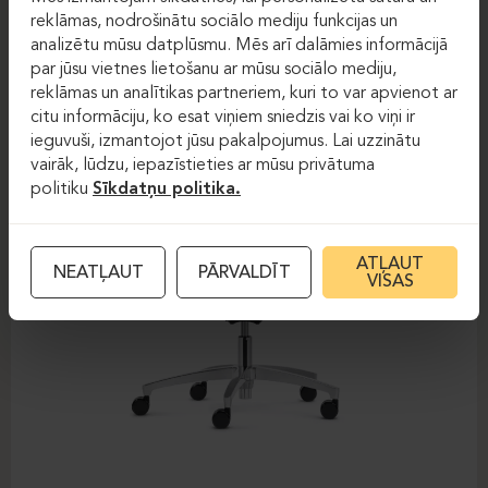
DAUPHIN-SHAPE MESH
reklāmas, nodrošinātu sociālo mediju funkcijas un
analizētu mūsu datplūsmu. Mēs arī dalāmies informācijā
par jūsu vietnes lietošanu ar mūsu sociālo mediju,
reklāmas un analītikas partneriem, kuri to var apvienot ar
citu informāciju, ko esat viņiem sniedzis vai ko viņi ir
ieguvuši, izmantojot jūsu pakalpojumus. Lai uzzinātu
vairāk, lūdzu, iepazīstieties ar mūsu privātuma
politiku
Sīkdatņu politika.
ATĻAUT
NEATĻAUT
PĀRVALDĪT
VISAS