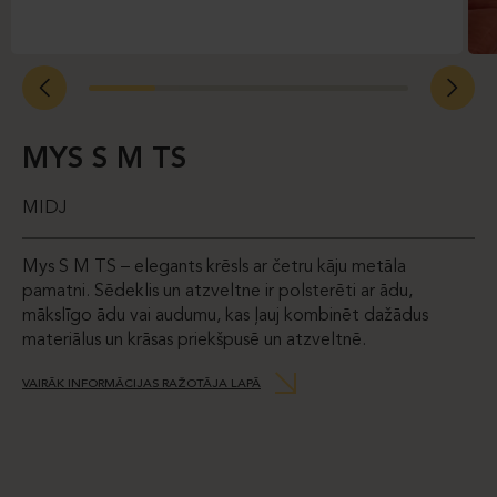
MYS S M TS
MIDJ
Mys S M TS – elegants krēsls ar četru kāju metāla
pamatni. Sēdeklis un atzveltne ir polsterēti ar ādu,
mākslīgo ādu vai audumu, kas ļauj kombinēt dažādus
materiālus un krāsas priekšpusē un atzveltnē.
VAIRĀK INFORMĀCIJAS RAŽOTĀJA LAPĀ