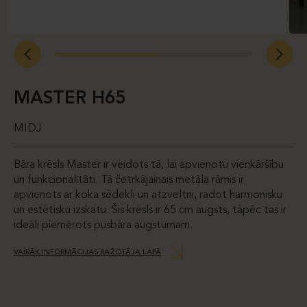
MASTER H65
MIDJ
Bāra krēsls Master ir veidots tā, lai apvienotu vienkāršību
un funkcionalitāti. Tā četrkājainais metāla rāmis ir
apvienots ar koka sēdekli un atzveltni, radot harmonisku
un estētisku izskatu. Šis krēsls ir 65 cm augsts, tāpēc tas ir
ideāli piemērots pusbāra augstumam.
VAIRĀK INFORMĀCIJAS RAŽOTĀJA LAPĀ