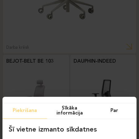
Darba krēsli
BEJOT-BELT BE 103
DAUPHIN-INDEED
Sīkāka
Piekrišana
Par
informācija
Šī vietne izmanto sīkdatnes
Darba krēsli
Darba krēsli