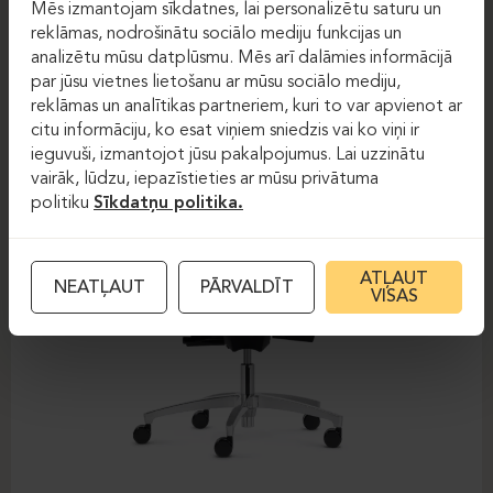
Mēs izmantojam sīkdatnes, lai personalizētu saturu un
DAUPHIN-SHAPE MESH
reklāmas, nodrošinātu sociālo mediju funkcijas un
analizētu mūsu datplūsmu. Mēs arī dalāmies informācijā
par jūsu vietnes lietošanu ar mūsu sociālo mediju,
reklāmas un analītikas partneriem, kuri to var apvienot ar
citu informāciju, ko esat viņiem sniedzis vai ko viņi ir
ieguvuši, izmantojot jūsu pakalpojumus. Lai uzzinātu
vairāk, lūdzu, iepazīstieties ar mūsu privātuma
politiku
Sīkdatņu politika.
ATĻAUT
NEATĻAUT
PĀRVALDĪT
VISAS