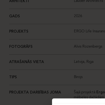
Lauder Architects
ARHITEKTI
2026
GADS
ERGO Life Insurance
PROJEKTS
Alvis Rozenbergs
FOTOGRĀFS
Latvija, Riga
ATRAŠANĀS VIETA
Birojs
TIPS
Šajā projektā
Ergo
PROJEKTA DARBĪBAS JOMA
mēbeles dažādām 