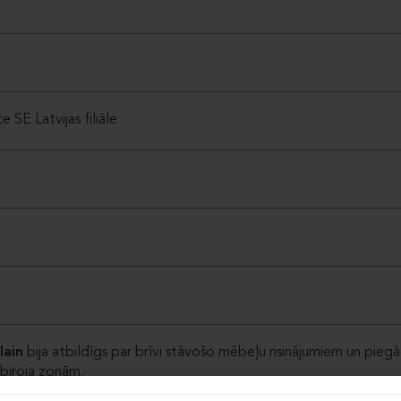
 SE Latvijas filiāle
lain
bija atbildīgs par brīvi stāvošo mēbeļu risinājumiem un pieg
biroja zonām.