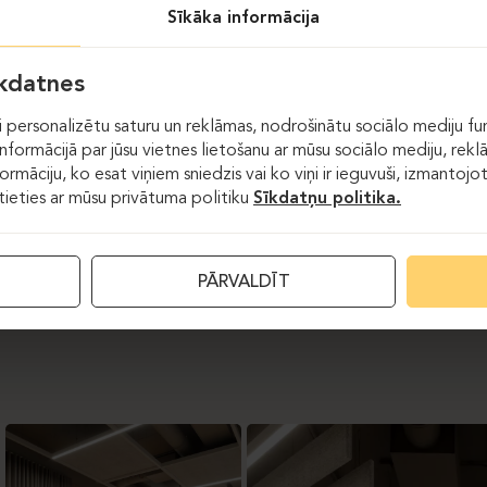
zonā tika integrēti
Inclass
galdi ar
Lex
pamatni,
Aryn
krēsli,
Va
Sīkāka informācija
ā arī
Sun
bāra krēsli ar polsterētu sēdvietu.
vienu no galvenajiem akcentiem kļuva
LD Seating Flexi Swing
š
īkdatnes
ass LAN
pieguļamie galdiņi un spilgti dzeltenas krāsas samta dīv
 personalizētu saturu un reklāmas, nodrošinātu sociālo mediju fun
zvietots
Inclass Binar
mīkstais sols ar sarkanu kāju akcentu.
formācijā par jūsu vietnes lietošanu ar mūsu sociālo mediju, rekl
formāciju, ko esat viņiem sniedzis vai ko viņi ir ieguvuši, izmantoj
tas ir aprīkotas ar
Profim Xenon Net
ergonomiskajiem biroja kr
stieties ar mūsu privātuma politiku
Sīkdatņu politika.
PĀRVALDĪT