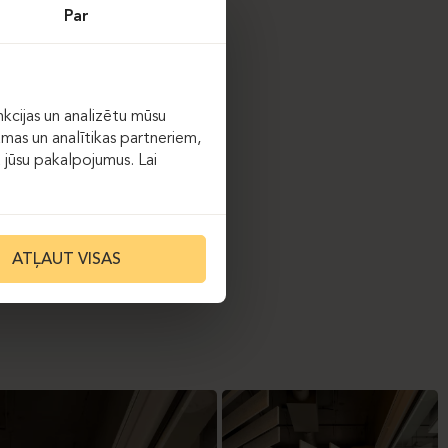
rya
bāra krēsli ar
Par
ūpoles. Lounge zonās
āns.
kcijas un analizētu mūsu
āmas un analītikas partneriem,
ot jūsu pakalpojumus. Lai
ēsliem.
ATĻAUT VISAS