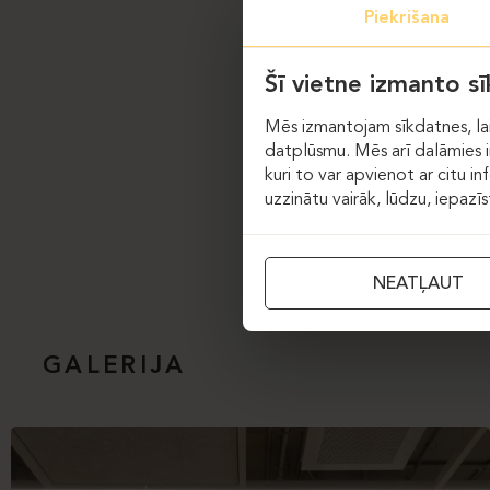
Ēdamzonā un bāra 
Piekrišana
rotējošu pamatni, k
Atpūtas zonā par 
Šī vietne izmanto s
tika izmantoti
Incl
Mēs izmantojam sīkdatnes, lai
Akustiskajā telpā i
datplūsmu. Mēs arī dalāmies in
kuri to var apvienot ar citu in
Visas 140 darba vie
uzzinātu vairāk, lūdzu, iepazī
NEATĻAUT
GALERIJA