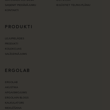
MATERIĀLU KOPŠANA
ILGTSPĒJA
SAŅEMT PIEDĀVĀJUMU
IEGŪSTIET TELPAS PLĀNU
KONTAKTI
PRODUKTI
LEJUPIELĀDES
PRODUKTI
KOLEKCIJAS
SALĪDZINĀJUMS
ERGOLAB
ERGOLAB
AKUSTIKA
APGAISMOJUMS
ERGOLAIN BLOGS
KALKULATORS
MEKLĒŠANA