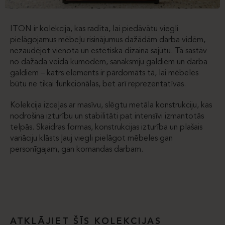
ITON ir kolekcija, kas radīta, lai piedāvātu viegli
pielāgojamus mēbeļu risinājumus dažādām darba vidēm,
nezaudējot vienota un estētiska dizaina sajūtu. Tā sastāv
no dažāda veida kumodēm, sanāksmju galdiem un darba
galdiem – katrs elements ir pārdomāts tā, lai mēbeles
būtu ne tikai funkcionālas, bet arī reprezentatīvas.
Kolekcija izceļas ar masīvu, slēgtu metāla konstrukciju, kas
nodrošina izturību un stabilitāti pat intensīvi izmantotās
telpās. Skaidras formas, konstrukcijas izturība un plašais
variāciju klāsts ļauj viegli pielāgot mēbeles gan
personīgajam, gan komandas darbam.
ATKLĀJIET ŠĪS KOLEKCIJAS