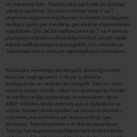
un telpas iespējām. Daudzpusība šajā kolekcijā izpaužas
vairākos aspektos. Jūs varat izvēlēties starp 2 vai 3
segmentu augstuma regulējamām kolonnām, kas ļauj jums
pielāgot galdu gan standarta, gan ārkārtas ergonomiskām
vajadzībām. Divi dažādi vadības paneļi (ar 2 vai 4 atmiņas
pozīcijām) nodrošina individuālāku kontroli, un pat vairāki
kabeļu vadības risinājumi ļaus saglabāt tīru, estētisku un
funkcionālu darba vietu pat visprasīgākajiem lietotājiem.
Kolekcijā ir vienvietīgi rakstāmgaldi, divvietīgi modeļi,
kurus var viegli apvienot 4 vai pat 6 sēdvietu
konfigurācijās, un vadītāju rakstāmgaldi. Visus tos vieno
vienota dizaina valoda – sākot no rakstāmgaldu formām
un beidzot ar kāju konstrukciju un materiāliem, tāpēc
XRAY mēbeles dabiski iederas kopā un dažādās biroja
telpās. Katram rakstāmgaldam var pievienot akustisko
starpsienu, kas nodrošina gan skaņas izolāciju, gan
privātumu. Rakstāmgaldiem ir arī šķēršļu atpazīšanas
funkcija, kas augstuma regulēšanas laikā novērš mēbeļu