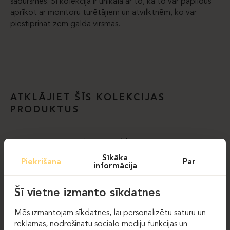
sadursmes. Šī kolekcija ir unikāla ar to, ka to var papildus
aprīkot ar monitoru turētājiem un atvilktnēm, ko var
piestiprināt zem galda virsmas.
ATKLĀJIET ŠĪS KOLEKCIJAS
PRODUKTUS
XRAY
Augstumā regulējamie galdi
Sīkāka
Piekrišana
Par
informācija
Šī vietne izmanto sīkdatnes
Mēs izmantojam sīkdatnes, lai personalizētu saturu un
reklāmas, nodrošinātu sociālo mediju funkcijas un