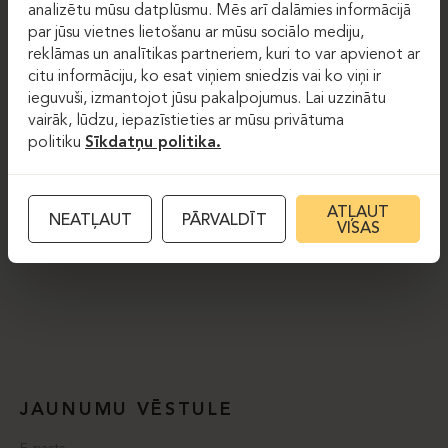
analizētu mūsu datplūsmu. Mēs arī dalāmies informācijā
par jūsu vietnes lietošanu ar mūsu sociālo mediju,
reklāmas un analītikas partneriem, kuri to var apvienot ar
citu informāciju, ko esat viņiem sniedzis vai ko viņi ir
ieguvuši, izmantojot jūsu pakalpojumus. Lai uzzinātu
vairāk, lūdzu, iepazīstieties ar mūsu privātuma
politiku
Sīkdatņu politika.
ATĻAUT
NEATĻAUT
PĀRVALDĪT
VISAS
JAUNUMU VĒSTULE