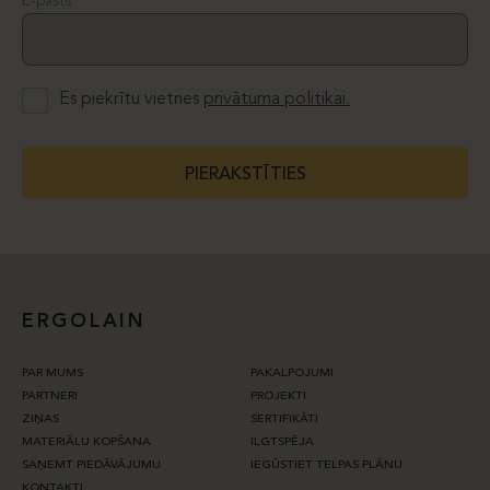
E-pasts
Es piekrītu vietnes
privātuma politikai.
PIERAKSTĪTIES
ERGOLAIN
PAR MUMS
PAKALPOJUMI
PARTNERI
PROJEKTI
ZIŅAS
SERTIFIKĀTI
MATERIĀLU KOPŠANA
ILGTSPĒJA
SAŅEMT PIEDĀVĀJUMU
IEGŪSTIET TELPAS PLĀNU
KONTAKTI