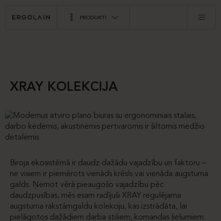
PRODUKTI
XRAY KOLEKCIJA
Biroja ekosistēmā ir daudz dažādu vajadzību un faktoru –
ne visiem ir piemērots vienāds krēsls vai vienāda augstuma
galds. Ņemot vērā pieaugošo vajadzību pēc
daudzpusības, mēs esam radījuši XRAY regulējama
augstuma rakstāmgaldu kolekciju, kas izstrādāta, lai
pielāgotos dažādiem darba stiliem, komandas lielumiem