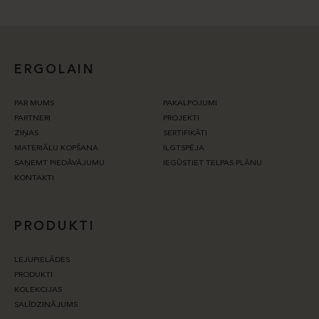
ERGOLAIN
PAR MUMS
PAKALPOJUMI
PARTNERI
PROJEKTI
ZIŅAS
SERTIFIKĀTI
MATERIĀLU KOPŠANA
ILGTSPĒJA
SAŅEMT PIEDĀVĀJUMU
IEGŪSTIET TELPAS PLĀNU
KONTAKTI
PRODUKTI
LEJUPIELĀDES
PRODUKTI
KOLEKCIJAS
SALĪDZINĀJUMS