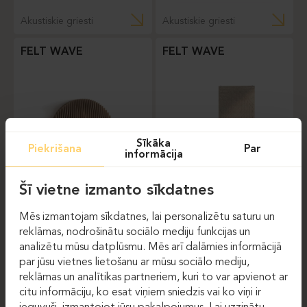
Akustiskie griesti
Akustiskie griesti
FELT WAVE
FELT WAVE
Sīkāka
Piekrišana
Par
informācija
Šī vietne izmanto sīkdatnes
Piekaramās akustiskās
Akustiskie sienu paneļi
starpsienas
Mēs izmantojam sīkdatnes, lai personalizētu saturu un
reklāmas, nodrošinātu sociālo mediju funkcijas un
FELT LINE
FELT LINE
analizētu mūsu datplūsmu. Mēs arī dalāmies informācijā
par jūsu vietnes lietošanu ar mūsu sociālo mediju,
reklāmas un analītikas partneriem, kuri to var apvienot ar
citu informāciju, ko esat viņiem sniedzis vai ko viņi ir