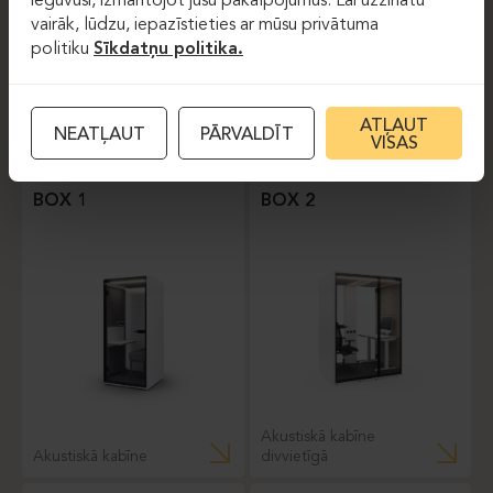
ieguvuši, izmantojot jūsu pakalpojumus. Lai uzzinātu
vairāk, lūdzu, iepazīstieties ar mūsu privātuma
politiku
Sīkdatņu politika.
ATĻAUT
Piekaramās akustiskās
NEATĻAUT
PĀRVALDĪT
VISAS
Akustiskie sienu paneļi
starpsienas
BOX 1
BOX 2
Akustiskā kabīne
Akustiskā kabīne
divvietīgā