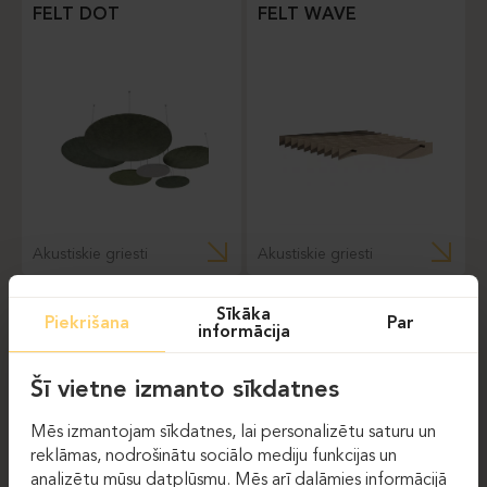
FELT DOT
FELT WAVE
Akustiskie griesti
Akustiskie griesti
Sīkāka
Piekrišana
Par
informācija
Šī vietne izmanto sīkdatnes
JAUNUMU VĒSTULE
Mēs izmantojam sīkdatnes, lai personalizētu saturu un
E-pasts
reklāmas, nodrošinātu sociālo mediju funkcijas un
analizētu mūsu datplūsmu. Mēs arī dalāmies informācijā