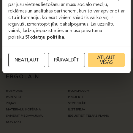
par jūsu vietnes lietošanu ar mūsu sociālo mediju,
reklāmas un analītikas partneriem, kuri to var apvienot ar
Es piekrītu vietnes
privātuma politikai.
citu informāciju, ko esat viņiem sniedzis vai ko viņi ir
ieguvuši, izmantojot jūsu pakalpojumus. Lai uzzinātu
vairāk, lūdzu, iepazīstieties ar mūsu privātuma
PIERAKSTĪTIES
politiku
Sīkdatņu politika.
ATĻAUT
NEATĻAUT
PĀRVALDĪT
VISAS
ERGOLAIN
PAR MUMS
PAKALPOJUMI
PARTNERI
PROJEKTI
ZIŅAS
SERTIFIKĀTI
MATERIĀLU KOPŠANA
ILGTSPĒJA
SAŅEMT PIEDĀVĀJUMU
IEGŪSTIET TELPAS PLĀNU
KONTAKTI