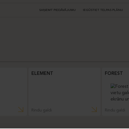
SAŅEMT PIEDĀVĀJUMU
IEGŪSTIET TELPAS PLĀNU
ELEMENT
FOREST
Rindu galdi
Rindu galdi