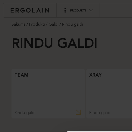
PRODUKTI
Sākums
Produkti
Galdi
Rindu galdi
RINDU GALDI
TEAM
XRAY
Rindu galdi
Rindu galdi