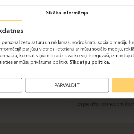
Sīkāka informācija
īkdatnes
 personalizētu saturu un reklāmas, nodrošinātu sociālo mediju fun
formācijā par jūsu vietnes lietošanu ar mūsu sociālo mediju, rekl
formāciju, ko esat viņiem sniedzis vai ko viņi ir ieguvuši, izmantoj
stieties ar mūsu privātuma politiku
Sīkdatņu politika.
E-pasts
PĀRVALDĪT
Es piekrītu vietnes
privātum