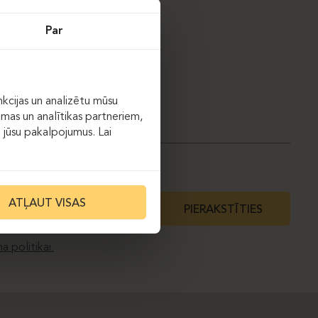
Par
kcijas un analizētu mūsu
āmas un analītikas partneriem,
ot jūsu pakalpojumus. Lai
ATĻAUT VISAS
PIERAKSTĪTIES
a politikai.