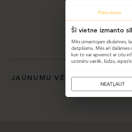
Piekrišana
Šī vietne izmanto s
Mēs izmantojam sīkdatnes, lai
datplūsmu. Mēs arī dalāmies in
kuri to var apvienot ar citu in
uzzinātu vairāk, lūdzu, iepazī
JAUNUMU VĒSTULE
NEATĻAUT