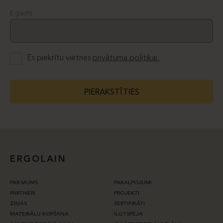
E-pasts
Es piekrītu vietnes
privātuma politikai.
PIERAKSTĪTIES
ERGOLAIN
PAR MUMS
PAKALPOJUMI
PARTNERI
PROJEKTI
ZIŅAS
SERTIFIKĀTI
MATERIĀLU KOPŠANA
ILGTSPĒJA