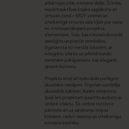
atkārtojas citās interjera daļās. Šī krāsu
nepārtrauktības loģika saglabāta arī
virtuves zonā – MDF virsmas un
izteiksmīgā virtuves sala kļūst par vienu
no interesantākajiem projekta
elementiem. Sala, kas ir konstrukcionāli
sarežģīta un precīzi izstrādāta,
izgatavota no metāla loksnēm, ar
integrētu izlietni un arhitektoniski
risinātiem pakāpieniem, kas eleganti
apņem kolonnu.
Projektu izceļ arī individuāli pielāgoti
akustiskie risinājumi. Ergolain uzstādīja
akustiskās kabīnes, kurām izmantots
īpaši šim projektam pasūtīts audums ar
ombré efektu. Šis ombré motīvs ir
pārnests arī uz sanāksmju telpas
krēsliem, radot vienotu un izteiksmīgu
interjera estētiku.