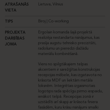
Lietuva, Vilnius
ATRAŠANĀS
VIETA
Biroj | Co-working
TIPS
Ergolain komanda šajā projektā
PROJEKTA
realizēja nestandarta risinājumus, kas
DARBĪBAS
prasīja augstu tehnisko precizitāti,
JOMA
radošumu un pieredzi dažādu
materiālu kombinēšanā.
Viens no spilgtākajiem telpas
akcentiem ir sarežģītas konstrukcijas
recepcijas mēbele, kas izgatavota no
krāsota MDF un liektām metāla
loksnēm. Integrētais izgaismotais
logotips rada spēcīgu pirmo iespaidu,
ienākot telpā. Recepcijas zonā ir
uzstādīti arī skapji ar krāsota finiera
fasādēm, kuru krāsu risinājumi smalki