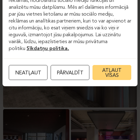
reklāmas, nodrošinātu sociālo mediju funkcijas un
analizētu mūsu datplūsmu. Mēs arī dalāmies informācijā
par jūsu vietnes lietošanu ar mūsu sociālo mediju,
reklāmas un analītikas partneriem, kuri to var apvienot ar
citu informāciju, ko esat viņiem sniedzis vai ko viņi ir
ieguvuši, izmantojot jūsu pakalpojumus. Lai uzzinātu
vairāk, lūdzu, iepazīstieties ar mūsu privātuma
politiku
Sīkdatņu politika.
ATĻAUT
NEATĻAUT
PĀRVALDĪT
VISAS