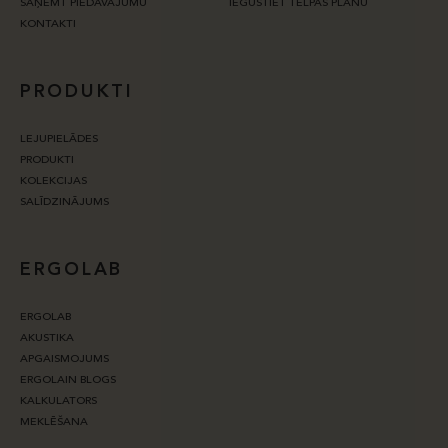
SAŅEMT PIEDĀVĀJUMU
IEGŪSTIET TELPAS PLĀNU
KONTAKTI
PRODUKTI
LEJUPIELĀDES
PRODUKTI
KOLEKCIJAS
SALĪDZINĀJUMS
ERGOLAB
ERGOLAB
AKUSTIKA
APGAISMOJUMS
ERGOLAIN BLOGS
KALKULATORS
MEKLĒŠANA