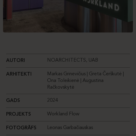
NOARCHITECTS, UAB
AUTORI
Markas Grinevičius | Greta Čerškutė |
ARHITEKTI
Ona Toleikienė | Augustina
Račkovskytė
2024
GADS
Workland Flow
PROJEKTS
Leonas Garbačiauskas
FOTOGRĀFS