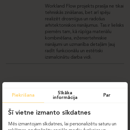
Workland Flow projekts prasīja ne tikai
tehniskās zināšanas, bet arī spēju
realizēt drosmīgus un radošus
arhitektoniskos risinājumus. Tas ir lielisks
piemērs tam, kā rūpīga materiālu
kombinēšana, inženiertehniskie
risinājumi un uzmanība detaļām ļauj
radīt funkcionālu un estētiski
izsmalcinātu darba vidi.
GALERIJA
Sīkāka
Piekrišana
Par
informācija
Šī vietne izmanto sīkdatnes
Mēs izmantojam sīkdatnes, lai personalizētu saturu un