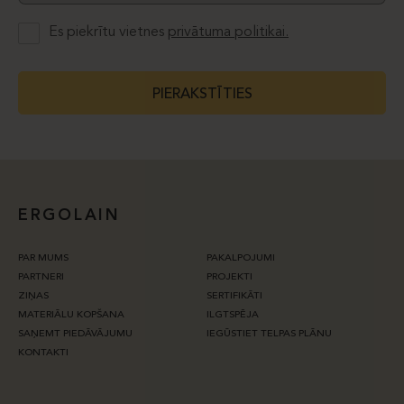
Es piekrītu vietnes
privātuma politikai.
PIERAKSTĪTIES
ERGOLAIN
PAR MUMS
PAKALPOJUMI
PARTNERI
PROJEKTI
ZIŅAS
SERTIFIKĀTI
MATERIĀLU KOPŠANA
ILGTSPĒJA
SAŅEMT PIEDĀVĀJUMU
IEGŪSTIET TELPAS PLĀNU
KONTAKTI