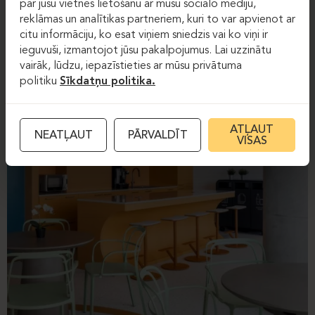
par jūsu vietnes lietošanu ar mūsu sociālo mediju,
reklāmas un analītikas partneriem, kuri to var apvienot ar
citu informāciju, ko esat viņiem sniedzis vai ko viņi ir
ieguvuši, izmantojot jūsu pakalpojumus. Lai uzzinātu
vairāk, lūdzu, iepazīstieties ar mūsu privātuma
politiku
Sīkdatņu politika.
ATĻAUT
NEATĻAUT
PĀRVALDĪT
VISAS