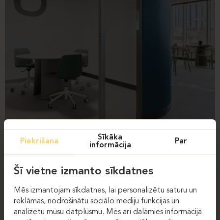
Sīkāka
Piekrišana
Par
informācija
Šī vietne izmanto sīkdatnes
Mēs izmantojam sīkdatnes, lai personalizētu saturu un
reklāmas, nodrošinātu sociālo mediju funkcijas un
analizētu mūsu datplūsmu. Mēs arī dalāmies informācijā