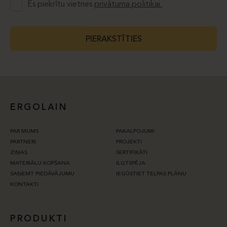
Es piekrītu vietnes
privātuma politikai.
PIERAKSTĪTIES
ERGOLAIN
PAR MUMS
PAKALPOJUMI
PARTNERI
PROJEKTI
ZIŅAS
SERTIFIKĀTI
MATERIĀLU KOPŠANA
ILGTSPĒJA
SAŅEMT PIEDĀVĀJUMU
IEGŪSTIET TELPAS PLĀNU
KONTAKTI
PRODUKTI