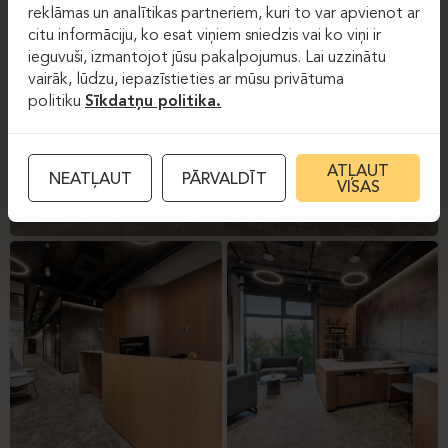
reklāmas un analītikas partneriem, kuri to var apvienot ar
citu informāciju, ko esat viņiem sniedzis vai ko viņi ir
ieguvuši, izmantojot jūsu pakalpojumus. Lai uzzinātu
vairāk, lūdzu, iepazīstieties ar mūsu privātuma
politiku
Sīkdatņu politika.
ATĻAUT
NEATĻAUT
PĀRVALDĪT
VISAS