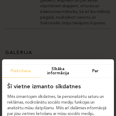
galdiem, skapīšiem un pie sienas
stiprinātiem skapjiem, virtuves un
ēdamzonas mēbeles, kā arī āra mēbeļu
piegādi, nodrošinot vienotu un
funkcionālu telpu risinājumu kopumu.
GALERIJA
Sīkāka
Piekrišana
Par
informācija
Šī vietne izmanto sīkdatnes
Mēs izmantojam sīkdatnes, lai personalizētu saturu un
reklāmas, nodrošinātu sociālo mediju funkcijas un
analizētu mūsu datplūsmu. Mēs arī dalāmies informācijā
par jūsu vietnes lietošanu ar mūsu sociālo mediju,