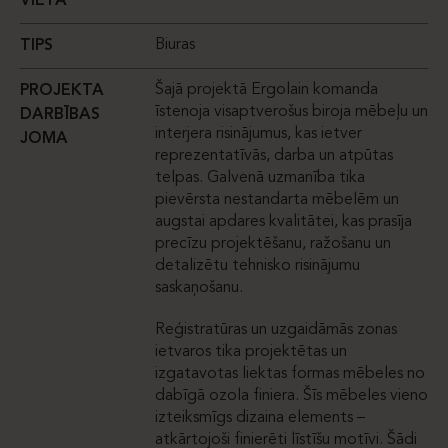
VIETA
Biuras
TIPS
Šajā projektā Ergolain komanda
PROJEKTA
īstenoja visaptverošus biroja mēbeļu un
DARBĪBAS
interjera risinājumus, kas ietver
JOMA
reprezentatīvās, darba un atpūtas
telpas. Galvenā uzmanība tika
pievērsta nestandarta mēbelēm un
augstai apdares kvalitātei, kas prasīja
precīzu projektēšanu, ražošanu un
detalizētu tehnisko risinājumu
saskaņošanu.
Reģistratūras un uzgaidāmās zonas
ietvaros tika projektētas un
izgatavotas liektas formas mēbeles no
dabīgā ozola finiera. Šīs mēbeles vieno
izteiksmīgs dizaina elements –
atkārtojoši finierēti līstīšu motīvi. Šādi