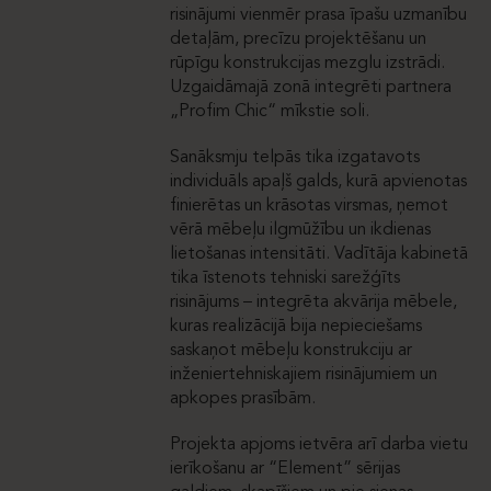
risinājumi vienmēr prasa īpašu uzmanību
detaļām, precīzu projektēšanu un
rūpīgu konstrukcijas mezglu izstrādi.
Uzgaidāmajā zonā integrēti partnera
„Profim Chic“ mīkstie soli.
Sanāksmju telpās tika izgatavots
individuāls apaļš galds, kurā apvienotas
finierētas un krāsotas virsmas, ņemot
vērā mēbeļu ilgmūžību un ikdienas
lietošanas intensitāti. Vadītāja kabinetā
tika īstenots tehniski sarežģīts
risinājums – integrēta akvārija mēbele,
kuras realizācijā bija nepieciešams
saskaņot mēbeļu konstrukciju ar
inženiertehniskajiem risinājumiem un
apkopes prasībām.
Projekta apjoms ietvēra arī darba vietu
ierīkošanu ar “Element” sērijas