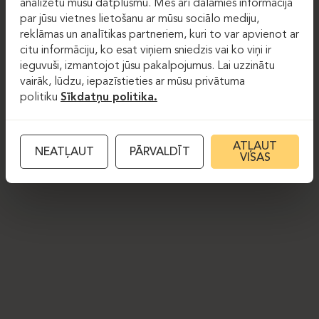
analizētu mūsu datplūsmu. Mēs arī dalāmies informācijā
par jūsu vietnes lietošanu ar mūsu sociālo mediju,
reklāmas un analītikas partneriem, kuri to var apvienot ar
citu informāciju, ko esat viņiem sniedzis vai ko viņi ir
ieguvuši, izmantojot jūsu pakalpojumus. Lai uzzinātu
vairāk, lūdzu, iepazīstieties ar mūsu privātuma
politiku
Sīkdatņu politika.
ATĻAUT
NEATĻAUT
PĀRVALDĪT
VISAS