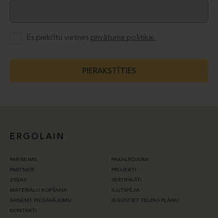
Es piekrītu vietnes
privātuma politikai.
PIERAKSTĪTIES
ERGOLAIN
PAR MUMS
PAKALPOJUMI
PARTNERI
PROJEKTI
ZIŅAS
SERTIFIKĀTI
MATERIĀLU KOPŠANA
ILGTSPĒJA
SAŅEMT PIEDĀVĀJUMU
IEGŪSTIET TELPAS PLĀNU
KONTAKTI