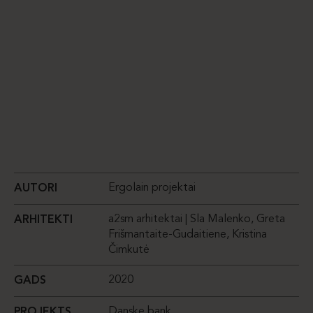
Ergolain projektai
AUTORI
a2sm arhitektai | Sla Malenko, Greta
ARHITEKTI
Frišmantaite-Gudaitiene, Kristina
Čimkutė
2020
GADS
Danske bank
PROJEKTS