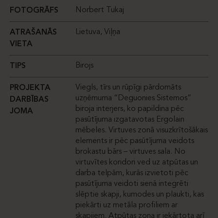
Norbert Tukaj
FOTOGRĀFS
Lietuva, Viļņa
ATRAŠANĀS
VIETA
Birojs
TIPS
Viegls, tīrs un rūpīgi pārdomāts
PROJEKTA
uzņēmuma “Deguonies Sistemos”
DARBĪBAS
biroja interjers, ko papildina pēc
JOMA
pasūtījuma izgatavotas Ergolain
mēbeles. Virtuves zonā visuzkrītošākais
elements ir pēc pasūtījuma veidots
brokastu bārs – virtuves sala. No
virtuvītes koridori ved uz atpūtas un
darba telpām, kurās izvietoti pēc
pasūtījuma veidoti sienā integrēti
slēptie skapji, kumodes un plaukti, kas
piekārti uz metāla profiliem ar
skapjiem. Atpūtas zona ir iekārtota arī