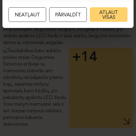
ATĻAUT
NEATĻAUT
PĀRVALDĪT
VISAS
+14