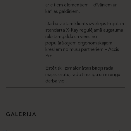
ar citiem elementiem – dīvāniem un
kafijas galdiņiem.
Darba vietām klients izvēlējās Ergolain
standarta X-Ray regulējamā augstuma
rakstāmgaldu un vienu no
populārākajiem ergonomiskajiem
krēsliem no mūsu partneriem – Accis
Pro.
Estētiski izsmalcinātais birojs rada
mājas sajūtu, radot mājīgu un mierīgu
darba vidi.
GALERIJA