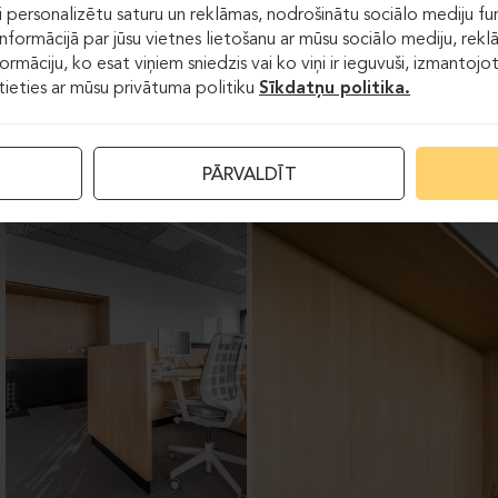
 personalizētu saturu un reklāmas, nodrošinātu sociālo mediju fun
formācijā par jūsu vietnes lietošanu ar mūsu sociālo mediju, rekl
formāciju, ko esat viņiem sniedzis vai ko viņi ir ieguvuši, izmantoj
stieties ar mūsu privātuma politiku
Sīkdatņu politika.
PĀRVALDĪT