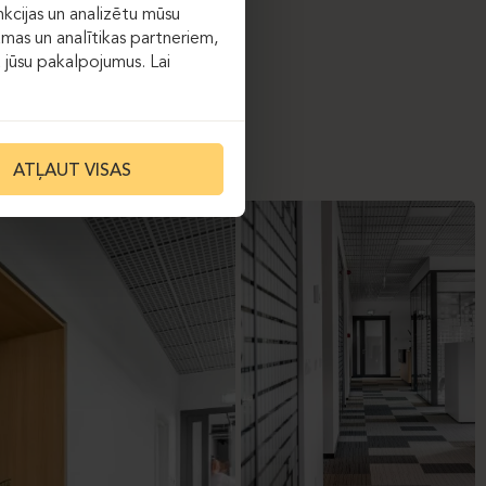
kcijas un analizētu mūsu
āmas un analītikas partneriem,
ot jūsu pakalpojumus. Lai
ATĻAUT VISAS