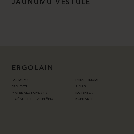
JAUNUMU VĒSTULE
ERGOLAIN
PAR MUMS
PAKALPOJUMI
PROJEKTI
ZIŅAS
MATERIĀLU KOPŠANA
ILGTSPĒJA
IEGŪSTIET TELPAS PLĀNU
KONTAKTI