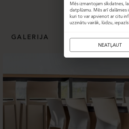
Mēs izmantojam sīkdatnes, lai
datplūsmu. Mēs arī dalāmies in
kuri to var apvienot ar citu in
uzzinātu vairāk, lūdzu, iepazī
GALERIJA
NEATĻAUT