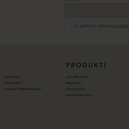
E-pasts
Es piekrītu vietnes
privātum
PRODUKTI
PARTNERI
LEJUPIELĀDES
SERTIFIKĀTI
PRODUKTI
SAŅEMT PIEDĀVĀJUMU
KOLEKCIJAS
SALĪDZINĀJUMS