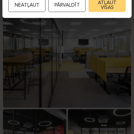
ATĻAUT
NEATĻAUT
PĀRVALDĪT
VISAS