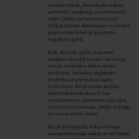
atpūtas telpās, akustiskajās istabās,
amfiteātrī, sanāksmju un konferenču
zālēs. Darba vietās komfortu un
ērtības katram darbiniekam nodrošina
ergonomiski krēsli un augstumā
regulējami galdi.
Koši, akustiski galdu starpsienu
risinājumi absorbē birojam raksturīgo
troksni, nodrošina darba vietām
privātumu, vienlaikus saglabājot
atvērtību un piederības sajūtu
kolektīvam. Atkārtojošie spilgtie
dzeltenās krāsas akcenti, kas
atpazīstami no uzņēmuma logotipa,
rada pozitīvu noskaņu, piešķir enerģiju
un veicina aktīvu darbu.
Birojā dominējošās koka imitācijas
virsmas harmoniski saskan ar neitrāliem