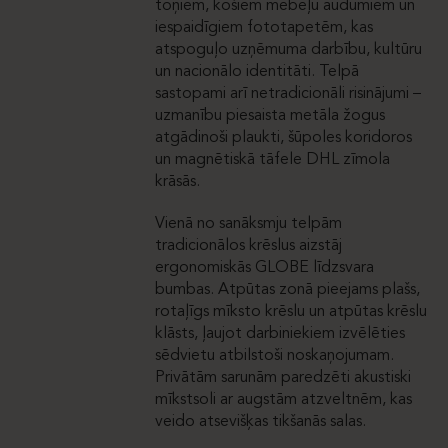
toņiem, košiem mēbeļu audumiem un
iespaidīgiem fototapetēm, kas
atspoguļo uzņēmuma darbību, kultūru
un nacionālo identitāti. Telpā
sastopami arī netradicionāli risinājumi –
uzmanību piesaista metāla žogus
atgādinoši plaukti, šūpoles koridoros
un magnētiskā tāfele DHL zīmola
krāsās.
Vienā no sanāksmju telpām
tradicionālos krēslus aizstāj
ergonomiskās GLOBE līdzsvara
bumbas. Atpūtas zonā pieejams plašs,
rotaļīgs mīksto krēslu un atpūtas krēslu
klāsts, ļaujot darbiniekiem izvēlēties
sēdvietu atbilstoši noskaņojumam.
Privātām sarunām paredzēti akustiski
mīkstsoli ar augstām atzveltnēm, kas
veido atsevišķas tikšanās salas.