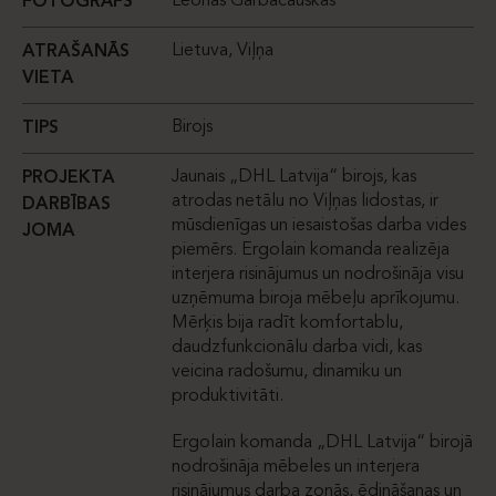
Leonas Garbačauskas
FOTOGRĀFS
Lietuva, Viļņa
ATRAŠANĀS
VIETA
Birojs
TIPS
Jaunais „DHL Latvija“ birojs, kas
PROJEKTA
atrodas netālu no Viļņas lidostas, ir
DARBĪBAS
mūsdienīgas un iesaistošas darba vides
JOMA
piemērs. Ergolain komanda realizēja
interjera risinājumus un nodrošināja visu
uzņēmuma biroja mēbeļu aprīkojumu.
Mērķis bija radīt komfortablu,
daudzfunkcionālu darba vidi, kas
veicina radošumu, dinamiku un
produktivitāti.
Ergolain komanda „DHL Latvija“ birojā
nodrošināja mēbeles un interjera
risinājumus darba zonās, ēdināšanas un