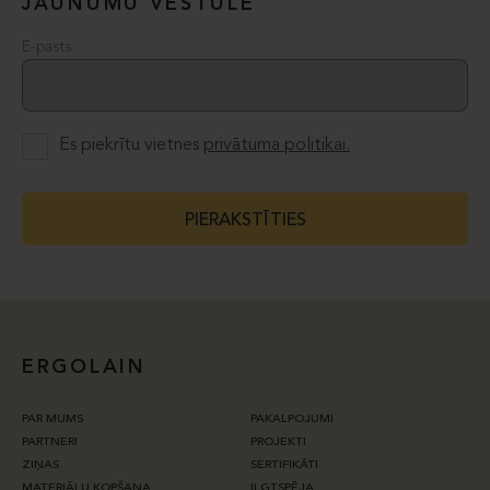
JAUNUMU VĒSTULE
E-pasts
Es piekrītu vietnes
privātuma politikai.
PIERAKSTĪTIES
ERGOLAIN
PAR MUMS
PAKALPOJUMI
PARTNERI
PROJEKTI
ZIŅAS
SERTIFIKĀTI
MATERIĀLU KOPŠANA
ILGTSPĒJA