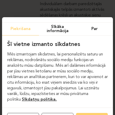
Individuālam darbam paredzētajās
akustiskajās telpās izmantoti aktīvās
sēdēšanas krēsli un akustiskie sienu
paneļi, kas nodrošina atbilstošas skaņas
īpašības. Mazāk formālām tikšanām
Sīkāka
Piekrišana
Par
informācija
birojā izveidots amfiteātris, kura
izkārtojums veicina brīvāku atmosfēru
Šī vietne izmanto sīkdatnes
un ļauj ērti organizēt dažādas
uzņēmuma aktivitātes, prezentācijas un
Mēs izmantojam sīkdatnes, lai personalizētu saturu un
uzrunas.
reklāmas, nodrošinātu sociālo mediju funkcijas un
analizētu mūsu datplūsmu. Mēs arī dalāmies informācijā
par jūsu vietnes lietošanu ar mūsu sociālo mediju,
reklāmas un analītikas partneriem, kuri to var apvienot ar
citu informāciju, ko esat viņiem sniedzis vai ko viņi ir
GALERIJA
ieguvuši, izmantojot jūsu pakalpojumus. Lai uzzinātu
vairāk, lūdzu, iepazīstieties ar mūsu privātuma
politiku
Sīkdatņu politika.