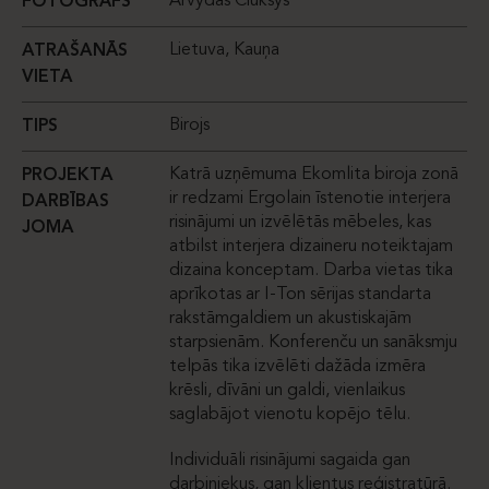
Arvydas Čiukšys
FOTOGRĀFS
Lietuva, Kauņa
ATRAŠANĀS
VIETA
Birojs
TIPS
Katrā uzņēmuma Ekomlita biroja zonā
PROJEKTA
ir redzami Ergolain īstenotie interjera
DARBĪBAS
risinājumi un izvēlētās mēbeles, kas
JOMA
atbilst interjera dizaineru noteiktajam
dizaina konceptam. Darba vietas tika
aprīkotas ar I-Ton sērijas standarta
rakstāmgaldiem un akustiskajām
starpsienām. Konferenču un sanāksmju
telpās tika izvēlēti dažāda izmēra
krēsli, dīvāni un galdi, vienlaikus
saglabājot vienotu kopējo tēlu.
Individuāli risinājumi sagaida gan
darbiniekus, gan klientus reģistratūrā.