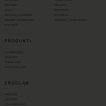
PAR MUMS
PAKALPOJUMI
PARTNERI
PROJEKTI
ZIŅAS
SERTIFIKĀTI
MATERIĀLU KOPŠANA
ILGTSPĒJA
SAŅEMT PIEDĀVĀJUMU
IEGŪSTIET TELPAS PLĀNU
KONTAKTI
PRODUKTI
LEJUPIELĀDES
PRODUKTI
KOLEKCIJAS
SALĪDZINĀJUMS
ERGOLAB
ERGOLAB
AKUSTIKA
APGAISMOJUMS