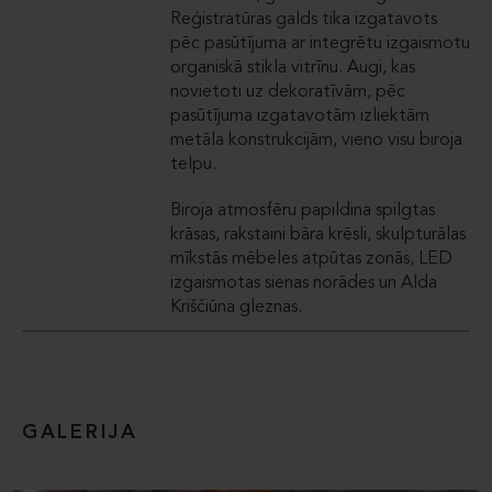
Reģistratūras galds tika izgatavots
pēc pasūtījuma ar integrētu izgaismotu
organiskā stikla vitrīnu. Augi, kas
novietoti uz dekoratīvām, pēc
pasūtījuma izgatavotām izliektām
metāla konstrukcijām, vieno visu biroja
telpu.
Biroja atmosfēru papildina spilgtas
krāsas, rakstaini bāra krēsli, skulpturālas
mīkstās mēbeles atpūtas zonās, LED
izgaismotas sienas norādes un Alda
Kriščiūna gleznas.
GALERIJA