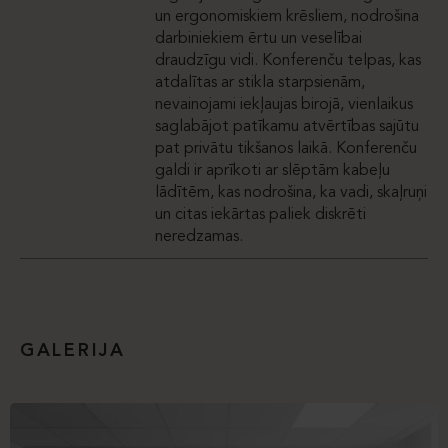
un ergonomiskiem krēsliem, nodrošina
darbiniekiem ērtu un veselībai
draudzīgu vidi. Konferenču telpas, kas
atdalītas ar stikla starpsienām,
nevainojami iekļaujas birojā, vienlaikus
saglabājot patīkamu atvērtības sajūtu
pat privātu tikšanos laikā. Konferenču
galdi ir aprīkoti ar slēptām kabeļu
lādītēm, kas nodrošina, ka vadi, skaļruņi
un citas iekārtas paliek diskrēti
neredzamas.
GALERIJA