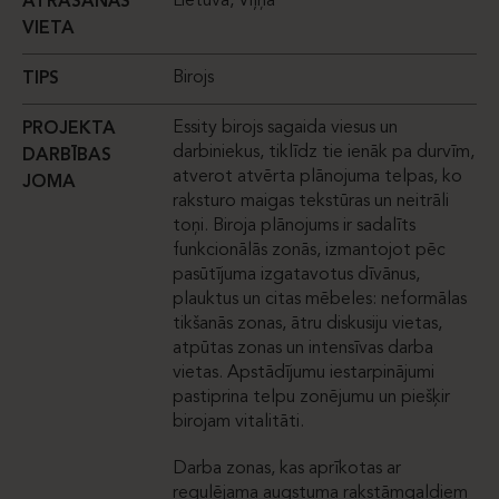
Lietuva, Viļņa
ATRAŠANĀS
VIETA
Birojs
TIPS
Essity birojs sagaida viesus un
PROJEKTA
darbiniekus, tiklīdz tie ienāk pa durvīm,
DARBĪBAS
atverot atvērta plānojuma telpas, ko
JOMA
raksturo maigas tekstūras un neitrāli
toņi. Biroja plānojums ir sadalīts
funkcionālās zonās, izmantojot pēc
pasūtījuma izgatavotus dīvānus,
plauktus un citas mēbeles: neformālas
tikšanās zonas, ātru diskusiju vietas,
atpūtas zonas un intensīvas darba
vietas. Apstādījumu iestarpinājumi
pastiprina telpu zonējumu un piešķir
birojam vitalitāti.
Darba zonas, kas aprīkotas ar
regulējama augstuma rakstāmgaldiem