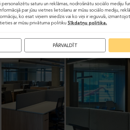
 personalizētu saturu un reklāmas, nodrošinātu sociālo mediju fun
formācijā par jūsu vietnes lietošanu ar mūsu sociālo mediju, rekl
formāciju, ko esat viņiem sniedzis vai ko viņi ir ieguvuši, izmantoj
stieties ar mūsu privātuma politiku
Sīkdatņu politika.
PĀRVALDĪT