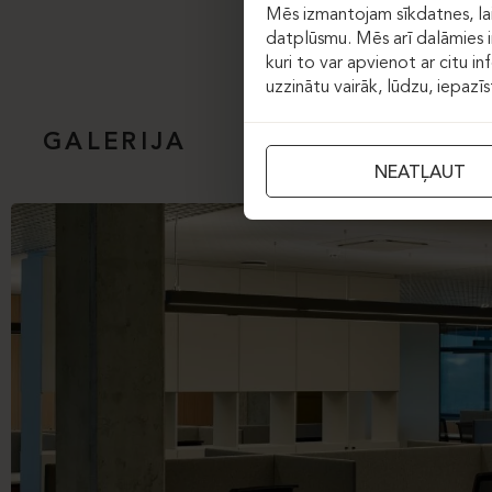
Mēs izmantojam sīkdatnes, lai
datplūsmu. Mēs arī dalāmies in
kuri to var apvienot ar citu in
uzzinātu vairāk, lūdzu, iepazī
GALERIJA
NEATĻAUT