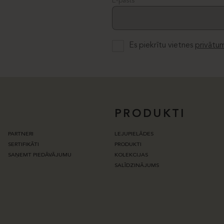
E-pasts
Es piekrītu vietnes
privātum
PRODUKTI
PARTNERI
LEJUPIELĀDES
SERTIFIKĀTI
PRODUKTI
SAŅEMT PIEDĀVĀJUMU
KOLEKCIJAS
SALĪDZINĀJUMS