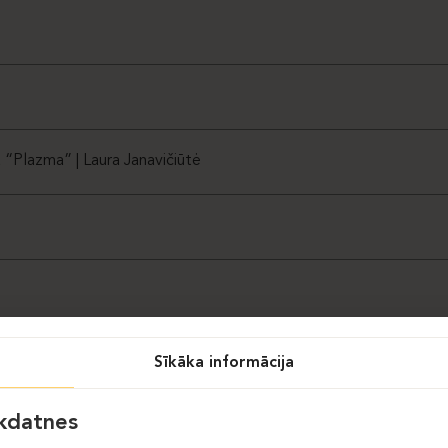
a “Plazma” | Laura Janavičiūtė
Sīkāka informācija
īkdatnes