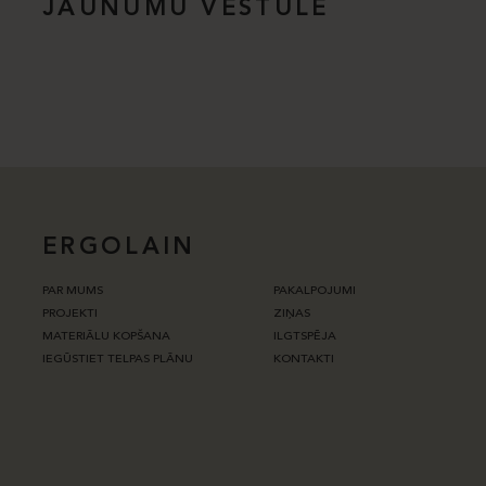
JAUNUMU VĒSTULE
ERGOLAIN
PAR MUMS
PAKALPOJUMI
PROJEKTI
ZIŅAS
MATERIĀLU KOPŠANA
ILGTSPĒJA
IEGŪSTIET TELPAS PLĀNU
KONTAKTI