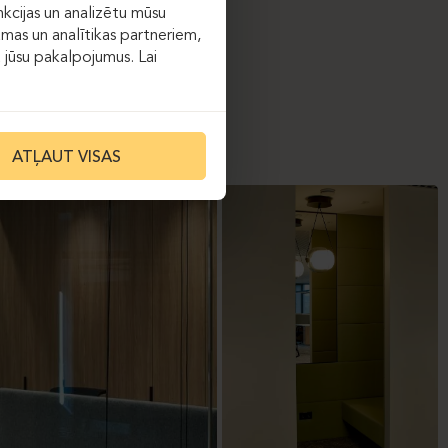
kcijas un analizētu mūsu
āmas un analītikas partneriem,
ot jūsu pakalpojumus. Lai
ATĻAUT VISAS