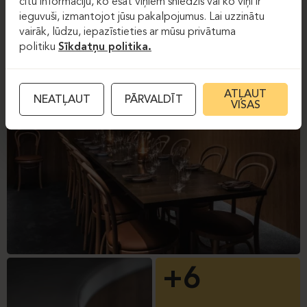
citu informāciju, ko esat viņiem sniedzis vai ko viņi ir
ieguvuši, izmantojot jūsu pakalpojumus. Lai uzzinātu
vairāk, lūdzu, iepazīstieties ar mūsu privātuma
politiku
Sīkdatņu politika.
ATĻAUT
NEATĻAUT
PĀRVALDĪT
VISAS
+6