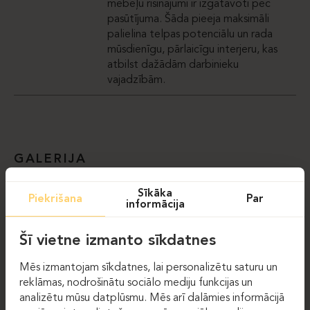
mēbeļu risinājumi ir izgatavoti pēc
pasūtījuma. Šāda pieeja maksimāli
palielina telpas potenciālu un rada
mūsdienīgu, pārlaicīgu interjeru, kas
atbilst dažādām darbinieku
vajadzībām.
GALERIJA
Sīkāka
Piekrišana
Par
informācija
Šī vietne izmanto sīkdatnes
Mēs izmantojam sīkdatnes, lai personalizētu saturu un
reklāmas, nodrošinātu sociālo mediju funkcijas un
analizētu mūsu datplūsmu. Mēs arī dalāmies informācijā