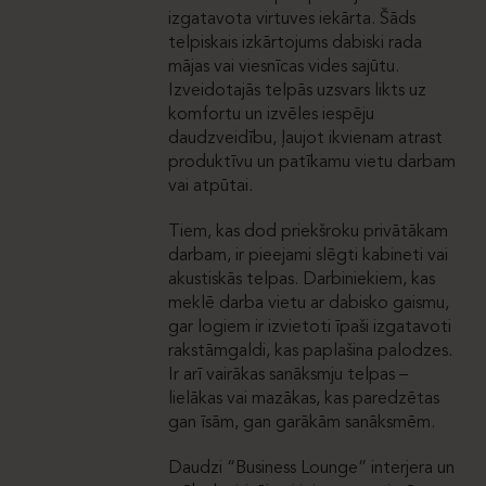
izgatavota virtuves iekārta. Šāds
telpiskais izkārtojums dabiski rada
mājas vai viesnīcas vides sajūtu.
Izveidotajās telpās uzsvars likts uz
komfortu un izvēles iespēju
daudzveidību, ļaujot ikvienam atrast
produktīvu un patīkamu vietu darbam
vai atpūtai.
Tiem, kas dod priekšroku privātākam
darbam, ir pieejami slēgti kabineti vai
akustiskās telpas. Darbiniekiem, kas
meklē darba vietu ar dabisko gaismu,
gar logiem ir izvietoti īpaši izgatavoti
rakstāmgaldi, kas paplašina palodzes.
Ir arī vairākas sanāksmju telpas –
lielākas vai mazākas, kas paredzētas
gan īsām, gan garākām sanāksmēm.
Daudzi “Business Lounge” interjera un