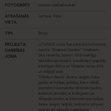
Leonas Garbačauskas
FOTOGRĀFS
Lietuva, Viļņa
ATRAŠANĀS
VIETA
Birojs
TIPS
LOUNGE zona, kas paredzēta biznesa
PROJEKTA
centra “Business Garden” īrniekiem,
DARBĪBAS
tika veidota, ņemot vērā mainīgo
JOMA
hibrīdbiroja modeli, piedāvājot papildu
elastīgas darba un tikšanās vietas siltā
un mājīgā vidē.
Telpās ir daudz dīvānu, augstu bāra
galdu un kafijas galdiņu, kas ir ideāli
piemēroti komandas tikšanās reizēm,
ikdienas sarunām ar kolēģiem vai
tikšanās reizēm ar klientiem pie kafijas
tases. Ieejot telpās, redzama virtuves
sala un aiz tās pēc pasūtījuma