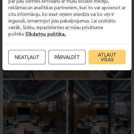
par jūsu vietnes lietošanu ar mūsu sociālo mediju,
reklāmas un analītikas partneriem, kuri to var apvienot ar
citu informāciju, ko esat viņiem sniedzis vai ko viņi ir
ieguvuši, izmantojot jūsu pakalpojumus. Lai uzzinātu
vairāk, lūdzu, iepazīstieties ar mūsu privātuma
politiku
Sīkdatņu politika.
ATĻAUT
NEATĻAUT
PĀRVALDĪT
VISAS