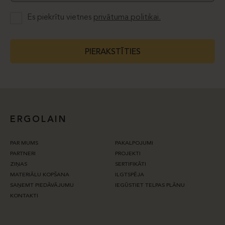
Es piekrītu vietnes
privātuma politikai.
PIERAKSTĪTIES
ERGOLAIN
PAR MUMS
PAKALPOJUMI
PARTNERI
PROJEKTI
ZIŅAS
SERTIFIKĀTI
MATERIĀLU KOPŠANA
ILGTSPĒJA
SAŅEMT PIEDĀVĀJUMU
IEGŪSTIET TELPAS PLĀNU
KONTAKTI