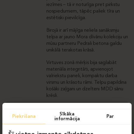
iezīmes – tā ir noturīga pret pirkstu
nospiedumiem, tāpēc paliek tīra un
estētiski pievilcīga.
Birojā ir arī mājīga neliela sanāksmju
telpa ar jauno Mora dīvānu kolekciju un
mūsu partneru Pedrali betona galdu
unikālā terakotas krāsā.
Virtuves zonā mērķis bija saglabāt
materiāla integritāti, apvienojot
valriekstu paneli, kompaktu darba
virsmu un krāsotu rāmi. Telpu papildina
košāki zaļgani un dzelteni MDD sānu
krēsli.
Sīkāka
Piekrišana
Par
informācija
GALERIJA