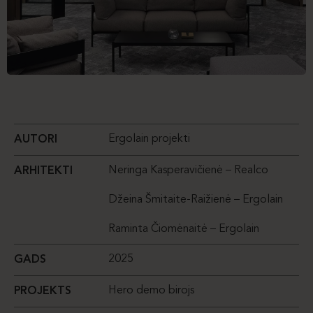
Ergolain projekti
AUTORI
Neringa Kasperavičienė – Realco
ARHITEKTI
Džeina Šmitaite-Raižienė – Ergolain
Raminta Čiomėnaitė – Ergolain
2025
GADS
Hero demo birojs
PROJEKTS