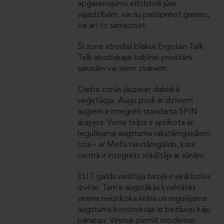
apgaismojumu atbilstoši jūsu
vajadzībām, vai nu pastiprinot gaismu,
vai arī to samazinot.
Šī zona atrodas blakus Ergolain Talk
Talk akustiskajai kabīnei privātām
sarunām vai īsiem zvaniem.
Darba zonās jāuzsver dabiskā
veģetācija. Augu podi ar dzīviem
augiem ir integrēti standarta SPIN
skapjos. Viena telpa ir aprīkota ar
regulējama augstuma rakstāmgaldiem,
cita – ar Meža rakstāmgaldu, kura
centrā ir integrēts stādītājs ar sūnām.
ELIT galds vadītāja birojā ir ekskluzīva
izvēle. Tam ir augstākās kvalitātes
virsma riekstkoka krāsā un regulējama
augstuma konstrukcija ar bezšuvju kāju
pārsegu. Virsmai piemīt modernas