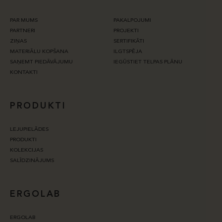
PAR MUMS
PAKALPOJUMI
PARTNERI
PROJEKTI
ZIŅAS
SERTIFIKĀTI
MATERIĀLU KOPŠANA
ILGTSPĒJA
SAŅEMT PIEDĀVĀJUMU
IEGŪSTIET TELPAS PLĀNU
KONTAKTI
PRODUKTI
LEJUPIELĀDES
PRODUKTI
KOLEKCIJAS
SALĪDZINĀJUMS
ERGOLAB
ERGOLAB