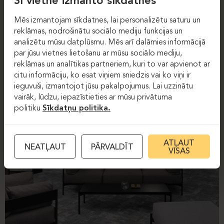
Šī vietne izmanto sīkdatnes
Mēs izmantojam sīkdatnes, lai personalizētu saturu un
reklāmas, nodrošinātu sociālo mediju funkcijas un
analizētu mūsu datplūsmu. Mēs arī dalāmies informācijā
par jūsu vietnes lietošanu ar mūsu sociālo mediju,
reklāmas un analītikas partneriem, kuri to var apvienot ar
citu informāciju, ko esat viņiem sniedzis vai ko viņi ir
ieguvuši, izmantojot jūsu pakalpojumus. Lai uzzinātu
vairāk, lūdzu, iepazīstieties ar mūsu privātuma
politiku
Sīkdatņu politika.
ATĻAUT
NEATĻAUT
PĀRVALDĪT
VISAS