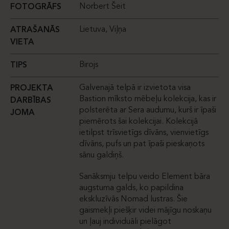
Norbert Šeit
FOTOGRĀFS
Lietuva, Viļņa
ATRAŠANĀS
VIETA
Birojs
TIPS
Galvenajā telpā ir izvietota visa
PROJEKTA
Bastion mīksto mēbeļu kolekcija, kas ir
DARBĪBAS
polsterēta ar Sera audumu, kurš ir īpaši
JOMA
piemērots šai kolekcijai. Kolekcijā
ietilpst trīsvietīgs dīvāns, vienvietīgs
dīvāns, pufs un pat īpaši pieskaņots
sānu galdiņš.
Sanāksmju telpu veido Element bāra
augstuma galds, ko papildina
ekskluzīvās Nomad lustras. Šie
gaismekļi piešķir videi mājīgu noskaņu
un ļauj individuāli pielāgot