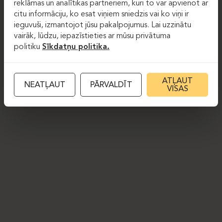
reklāmas un analītikas partneriem, kuri to var apvienot ar
citu informāciju, ko esat viņiem sniedzis vai ko viņi ir
ieguvuši, izmantojot jūsu pakalpojumus. Lai uzzinātu
vairāk, lūdzu, iepazīstieties ar mūsu privātuma
politiku
Sīkdatņu politika.
ATĻAUT
NEATĻAUT
PĀRVALDĪT
VISAS