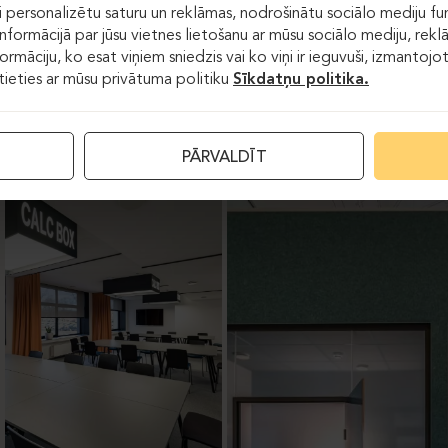
 personalizētu saturu un reklāmas, nodrošinātu sociālo mediju fun
formācijā par jūsu vietnes lietošanu ar mūsu sociālo mediju, rekl
formāciju, ko esat viņiem sniedzis vai ko viņi ir ieguvuši, izmantoj
stieties ar mūsu privātuma politiku
Sīkdatņu politika.
PĀRVALDĪT