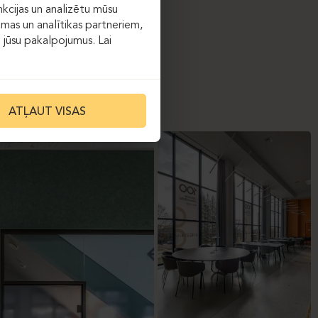
kcijas un analizētu mūsu
āmas un analītikas partneriem,
ot jūsu pakalpojumus. Lai
ATĻAUT VISAS