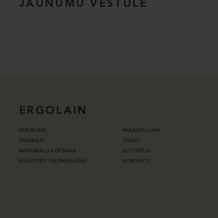
JAUNUMU VĒSTULE
ERGOLAIN
PAR MUMS
PAKALPOJUMI
PROJEKTI
ZIŅAS
MATERIĀLU KOPŠANA
ILGTSPĒJA
IEGŪSTIET TELPAS PLĀNU
KONTAKTI