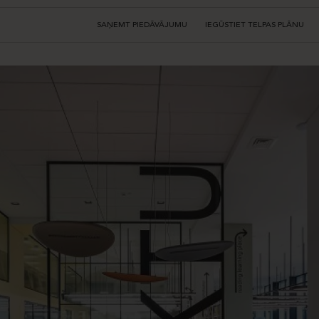
SAŅEMT PIEDĀVĀJUMU
IEGŪSTIET TELPAS PLĀNU