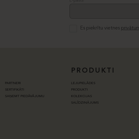
E-pasts
Es piekrītu vietnes
privātum
PRODUKTI
PARTNERI
LEJUPIELĀDES
SERTIFIKĀTI
PRODUKTI
SAŅEMT PIEDĀVĀJUMU
KOLEKCIJAS
SALĪDZINĀJUMS