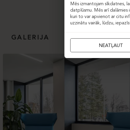
Mēs izmantojam sīkdatnes, lai
datplūsmu. Mēs arī dalāmies in
kuri to var apvienot ar citu in
uzzinātu vairāk, lūdzu, iepazī
GALERIJA
NEATĻAUT