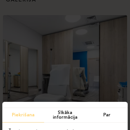
GALERIJA
Sīkāka
Piekrišana
Par
informācija