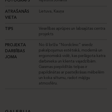
Kęstutis Jonaitis
FOTOGRĀFS
Lietuva, Kauņa
ATRAŠANĀS
VIETA
Veselības aprūpes un labsajūtas centra
TIPS
projekts
No šī brīža “Nordclinic” sniedz
PROJEKTA
pakalpojumus estētiskā, modernā un
DARBĪBAS
ergonomiskā vidē, kas pielāgota katra
JOMA
darbinieka un klienta vajadzībām.
Gaismas piepildītās telpas ir
papildinātas ar pasteļkrāsas mēbelēm
un koka siltumu, radot mājīgu
atmosfēru.