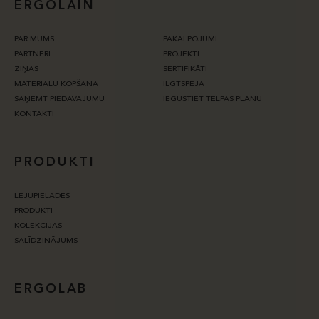
ERGOLAIN
PAR MUMS
PAKALPOJUMI
PARTNERI
PROJEKTI
ZIŅAS
SERTIFIKĀTI
MATERIĀLU KOPŠANA
ILGTSPĒJA
SAŅEMT PIEDĀVĀJUMU
IEGŪSTIET TELPAS PLĀNU
KONTAKTI
PRODUKTI
LEJUPIELĀDES
PRODUKTI
KOLEKCIJAS
SALĪDZINĀJUMS
ERGOLAB