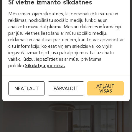
Šī vietne izmanto sīkdatnes
Mēs izmantojam sīkdatnes, lai personalizētu saturu un
reklāmas, nodrošinātu sociālo mediju funkcijas un
analizētu mūsu datplūsmu. Mēs arī dalāmies informācijā
par jūsu vietnes lietošanu ar mūsu sociālo mediju,
reklāmas un analītikas partneriem, kuri to var apvienot ar
citu informāciju, ko esat viņiem sniedzis vai ko viņi ir
ieguvuši, izmantojot jūsu pakalpojumus. Lai uzzinātu
vairāk, lūdzu, iepazīstieties ar mūsu privātuma
politiku
Sīkdatņu politika.
ATĻAUT
NEATĻAUT
PĀRVALDĪT
VISAS