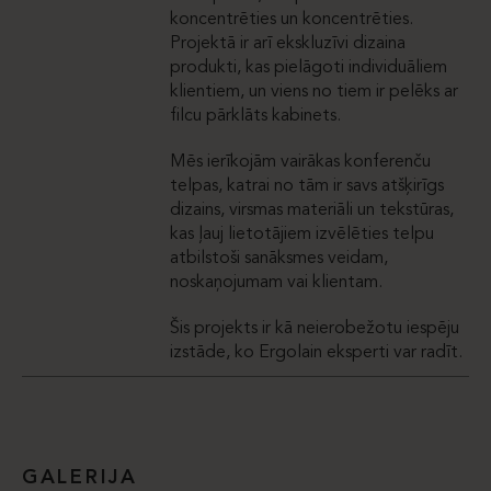
koncentrēties un koncentrēties.
Projektā ir arī ekskluzīvi dizaina
produkti, kas pielāgoti individuāliem
klientiem, un viens no tiem ir pelēks ar
filcu pārklāts kabinets.
Mēs ierīkojām vairākas konferenču
telpas, katrai no tām ir savs atšķirīgs
dizains, virsmas materiāli un tekstūras,
kas ļauj lietotājiem izvēlēties telpu
atbilstoši sanāksmes veidam,
noskaņojumam vai klientam.
Šis projekts ir kā neierobežotu iespēju
izstāde, ko Ergolain eksperti var radīt.
GALERIJA