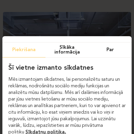
Sīkāka
Piekrišana
Par
informācija
Šī vietne izmanto sīkdatnes
Mēs izmantojam sīkdatnes, lai personalizētu saturu un
reklāmas, nodrošinātu sociālo mediju funkcijas un
analizētu mūsu datplūsmu. Mēs arī dalāmies informācijā
par jūsu vietnes lietošanu ar mūsu sociālo mediju,
reklāmas un analītikas partneriem, kuri to var apvienot ar
citu informāciju, ko esat viņiem sniedzis vai ko viņi ir
ieguvuši, izmantojot jūsu pakalpojumus. Lai uzzinātu
vairāk, lūdzu, iepazīstieties ar mūsu privātuma
politiku
Sīkdatņu politika.