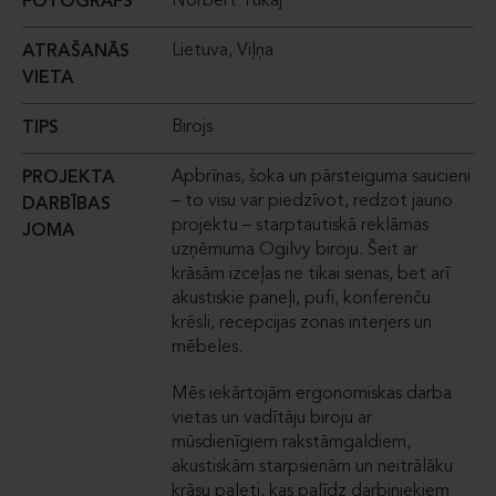
Norbert Tukaj
FOTOGRĀFS
Lietuva, Viļņa
ATRAŠANĀS
VIETA
Birojs
TIPS
Apbrīnas, šoka un pārsteiguma saucieni
PROJEKTA
– to visu var piedzīvot, redzot jauno
DARBĪBAS
projektu – starptautiskā reklāmas
JOMA
uzņēmuma Ogilvy biroju. Šeit ar
krāsām izceļas ne tikai sienas, bet arī
akustiskie paneļi, pufi, konferenču
krēsli, recepcijas zonas interjers un
mēbeles.
Mēs iekārtojām ergonomiskas darba
vietas un vadītāju biroju ar
mūsdienīgiem rakstāmgaldiem,
akustiskām starpsienām un neitrālāku
krāsu paleti, kas palīdz darbiniekiem