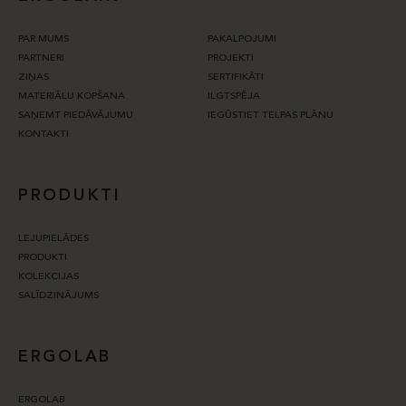
PAR MUMS
PAKALPOJUMI
PARTNERI
PROJEKTI
ZIŅAS
SERTIFIKĀTI
MATERIĀLU KOPŠANA
ILGTSPĒJA
SAŅEMT PIEDĀVĀJUMU
IEGŪSTIET TELPAS PLĀNU
KONTAKTI
PRODUKTI
LEJUPIELĀDES
PRODUKTI
KOLEKCIJAS
SALĪDZINĀJUMS
ERGOLAB
ERGOLAB