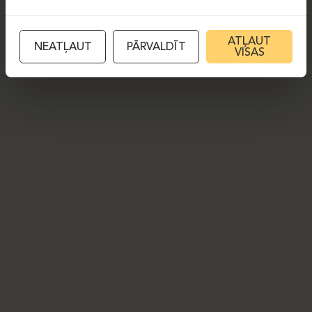
ATĻAUT
NEATĻAUT
PĀRVALDĪT
VISAS