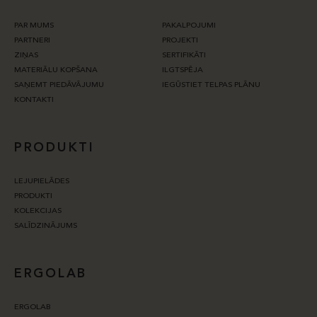
PAR MUMS
PAKALPOJUMI
PARTNERI
PROJEKTI
ZIŅAS
SERTIFIKĀTI
MATERIĀLU KOPŠANA
ILGTSPĒJA
SAŅEMT PIEDĀVĀJUMU
IEGŪSTIET TELPAS PLĀNU
KONTAKTI
PRODUKTI
LEJUPIELĀDES
PRODUKTI
KOLEKCIJAS
SALĪDZINĀJUMS
ERGOLAB
ERGOLAB