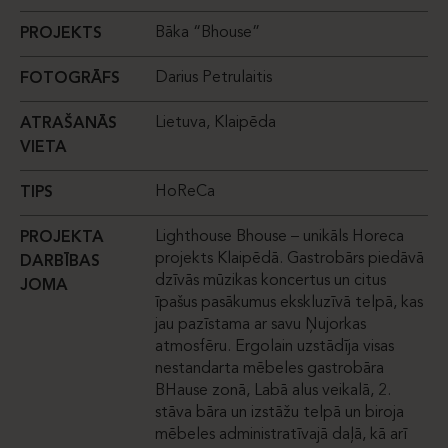
Bāka “Bhouse”
PROJEKTS
Darius Petrulaitis
FOTOGRĀFS
Lietuva, Klaipēda
ATRAŠANĀS
VIETA
HoReCa
TIPS
Lighthouse Bhouse – unikāls Horeca
PROJEKTA
projekts Klaipēdā. Gastrobārs piedāvā
DARBĪBAS
dzīvās mūzikas koncertus un citus
JOMA
īpašus pasākumus ekskluzīvā telpā, kas
jau pazīstama ar savu Ņujorkas
atmosfēru. Ergolain uzstādīja visas
nestandarta mēbeles gastrobāra
BHause zonā, Labā alus veikalā, 2.
stāva bāra un izstāžu telpā un biroja
mēbeles administratīvajā daļā, kā arī