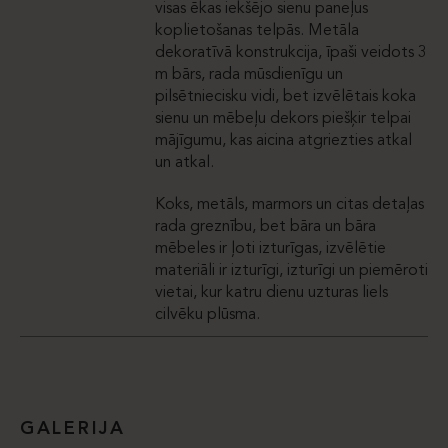
visas ēkas iekšējo sienu paneļus
koplietošanas telpās. Metāla
dekoratīvā konstrukcija, īpaši veidots 3
m bārs, rada mūsdienīgu un
pilsētniecisku vidi, bet izvēlētais koka
sienu un mēbeļu dekors piešķir telpai
mājīgumu, kas aicina atgriezties atkal
un atkal.
Koks, metāls, marmors un citas detaļas
rada greznību, bet bāra un bāra
mēbeles ir ļoti izturīgas, izvēlētie
materiāli ir izturīgi, izturīgi un piemēroti
vietai, kur katru dienu uzturas liels
cilvēku plūsma.
GALERIJA