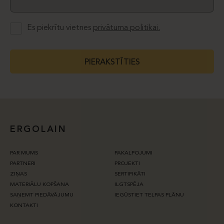
Es piekrītu vietnes
privātuma politikai.
PIERAKSTĪTIES
ERGOLAIN
PAR MUMS
PAKALPOJUMI
PARTNERI
PROJEKTI
ZIŅAS
SERTIFIKĀTI
MATERIĀLU KOPŠANA
ILGTSPĒJA
SAŅEMT PIEDĀVĀJUMU
IEGŪSTIET TELPAS PLĀNU
KONTAKTI