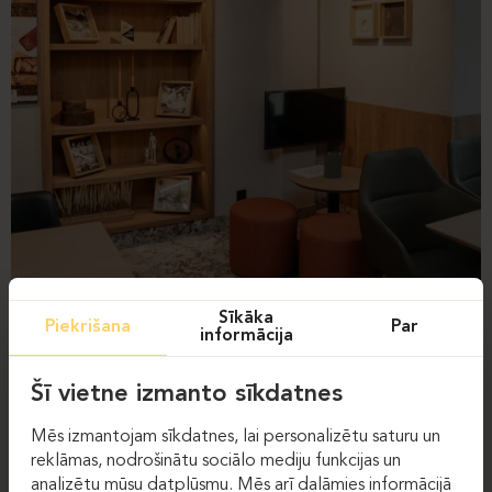
Sīkāka
Piekrišana
Par
informācija
Šī vietne izmanto sīkdatnes
Mēs izmantojam sīkdatnes, lai personalizētu saturu un
reklāmas, nodrošinātu sociālo mediju funkcijas un
analizētu mūsu datplūsmu. Mēs arī dalāmies informācijā