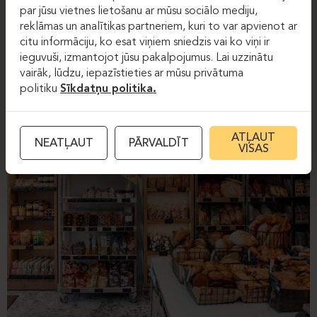
par jūsu vietnes lietošanu ar mūsu sociālo mediju,
reklāmas un analītikas partneriem, kuri to var apvienot ar
citu informāciju, ko esat viņiem sniedzis vai ko viņi ir
ieguvuši, izmantojot jūsu pakalpojumus. Lai uzzinātu
vairāk, lūdzu, iepazīstieties ar mūsu privātuma
politiku
Sīkdatņu politika.
ATĻAUT
NEATĻAUT
PĀRVALDĪT
VISAS