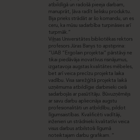
atbildīgā un radošā pieeja darbam,
manuprāt, ļāva radīt lielisku produktu.
Bija prieks strādāt ar šo komandu, un es
ceru, ka mūsu sadarbība turpināsies arī
turpmāk.”
Viļņas Universitātes bibliotēkas rektors
profesors Jūras Banys to apstiprina:
“UAB “Ergolain projektai” pārstāvji ne
tikai piedāvāja inovatīvus risinājumus,
izgatavoja augstas kvalitātes mēbeles,
bet arī veica precīzu projekta laika
vadību. Visa sarežģītā projekta laikā
uzņēmuma atbildīgie darbinieki cieši
sadarbojās ar pasūtītāju. Būvuzņēmējs
ar savu darbu apliecināja augstu
profesionalitāti un atbildību, pildot
līgumsaistības. Kvalificēti vadītāji,
inženieri un strādnieki kvalitatīvi veica
visus darbus atbilstoši līgumā
noteiktajam darbu grafikam. “