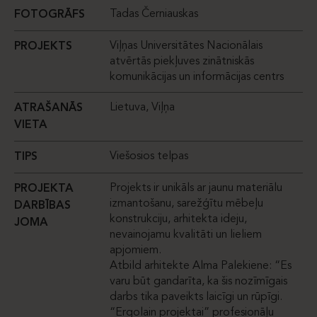
Tadas Černiauskas
FOTOGRĀFS
Viļņas Universitātes Nacionālais
PROJEKTS
atvērtās piekļuves zinātniskās
komunikācijas un informācijas centrs
Lietuva, Viļņa
ATRAŠANĀS
VIETA
Viešosios telpas
TIPS
Projekts ir unikāls ar jaunu materiālu
PROJEKTA
izmantošanu, sarežģītu mēbeļu
DARBĪBAS
konstrukciju, arhitekta ideju,
JOMA
nevainojamu kvalitāti un lieliem
apjomiem.
Atbild arhitekte Alma Palekiene: “Es
varu būt gandarīta, ka šis nozīmīgais
darbs tika paveikts laicīgi un rūpīgi.
“Ergolain projektai” profesionāļu