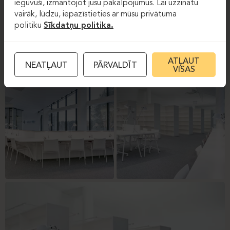
ieguvuši, izmantojot jūsu pakalpojumus. Lai uzzinātu
vairāk, lūdzu, iepazīstieties ar mūsu privātuma
politiku
Sīkdatņu politika.
ATĻAUT
NEATĻAUT
PĀRVALDĪT
VISAS