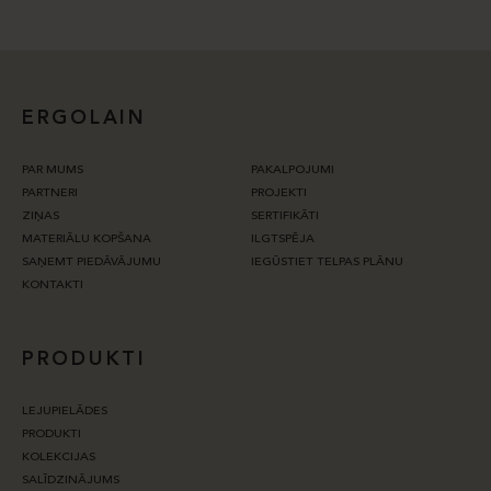
ERGOLAIN
PAR MUMS
PAKALPOJUMI
PARTNERI
PROJEKTI
ZIŅAS
SERTIFIKĀTI
MATERIĀLU KOPŠANA
ILGTSPĒJA
SAŅEMT PIEDĀVĀJUMU
IEGŪSTIET TELPAS PLĀNU
KONTAKTI
PRODUKTI
LEJUPIELĀDES
PRODUKTI
KOLEKCIJAS
SALĪDZINĀJUMS