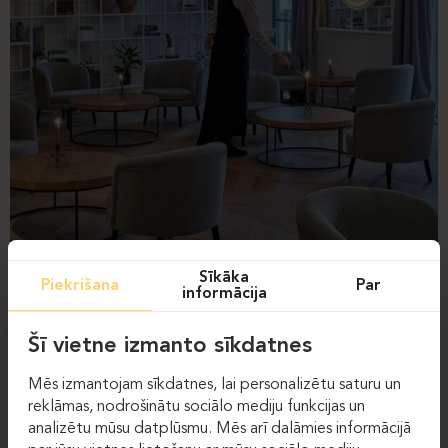
Sīkāka
Piekrišana
Par
informācija
Šī vietne izmanto sīkdatnes
Mēs izmantojam sīkdatnes, lai personalizētu saturu un
reklāmas, nodrošinātu sociālo mediju funkcijas un
analizētu mūsu datplūsmu. Mēs arī dalāmies informācijā