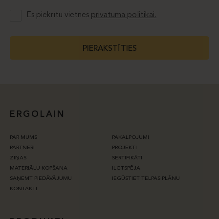
Es piekrītu vietnes
privātuma politikai.
PIERAKSTĪTIES
ERGOLAIN
PAR MUMS
PAKALPOJUMI
PARTNERI
PROJEKTI
ZIŅAS
SERTIFIKĀTI
MATERIĀLU KOPŠANA
ILGTSPĒJA
SAŅEMT PIEDĀVĀJUMU
IEGŪSTIET TELPAS PLĀNU
KONTAKTI