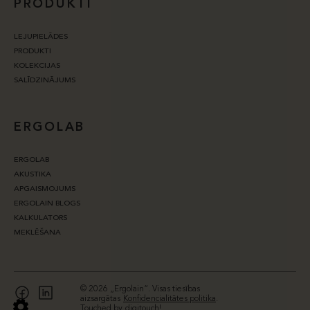
PRODUKTI
LEJUPIELĀDES
PRODUKTI
KOLEKCIJAS
SALĪDZINĀJUMS
ERGOLAB
ERGOLAB
AKUSTIKA
APGAISMOJUMS
ERGOLAIN BLOGS
KALKULATORS
MEKLĒŠANA
© 2026 „Ergolain“. Visas tiesības
aizsargātas
Konfidencialitātes politika
.
Touched by
digitouch!