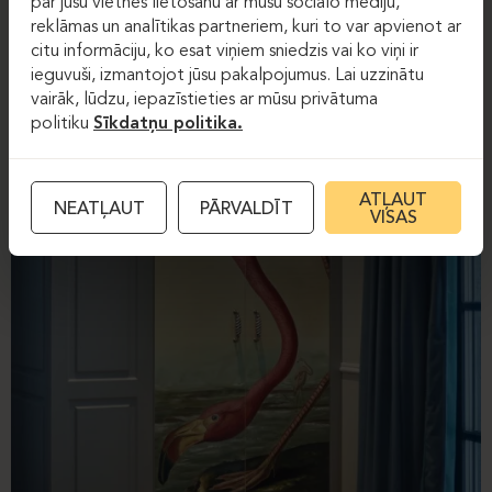
par jūsu vietnes lietošanu ar mūsu sociālo mediju,
reklāmas un analītikas partneriem, kuri to var apvienot ar
citu informāciju, ko esat viņiem sniedzis vai ko viņi ir
ieguvuši, izmantojot jūsu pakalpojumus. Lai uzzinātu
vairāk, lūdzu, iepazīstieties ar mūsu privātuma
politiku
Sīkdatņu politika.
ATĻAUT
NEATĻAUT
PĀRVALDĪT
VISAS